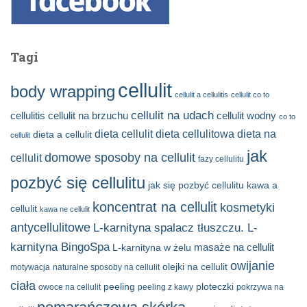
Tagi
cellulit
body wrapping
cellulit a cellulitis
cellulit co to
cellulit na udach
cellulitis
cellulit na brzuchu
cellulit wodny
co to
dieta cellulitowa
dieta cellulit
dieta na
dieta a cellulit
cellulit
jak
domowe sposoby na cellulit
cellulit
fazy cellulitu
pozbyć się cellulitu
jak się pozbyć cellulitu
kawa a
koncentrat na cellulit
kosmetyki
cellulit
kawa ne cellulit
antycellulitowe
L-karnityna spalacz tłuszczu. L-
karnityna BingoSpa
masaże na cellulit
L-karnityna w żelu
owijanie
olejki na cellulit
motywacja
naturalne sposoby na cellulit
ciała
peeling
ploteczki
owoce na cellulit
peeling z kawy
pokrzywa na