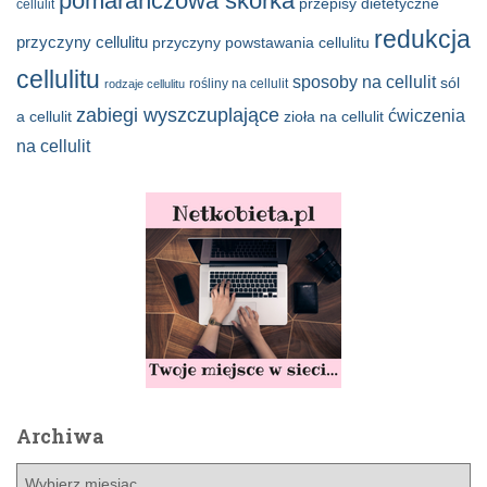
pomarańczowa skórka
przepisy dietetyczne
cellulit
redukcja
przyczyny cellulitu
przyczyny powstawania cellulitu
cellulitu
sposoby na cellulit
sól
rośliny na cellulit
rodzaje cellulitu
zabiegi wyszczuplające
ćwiczenia
a cellulit
zioła na cellulit
na cellulit
Archiwa
A