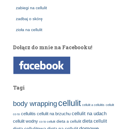
zabiegi na cellulit
zadbaj o skórę
zioła na cellulit
Dołącz do mnie na Facebooku!
Tagi
cellulit
body wrapping
cellulit a cellulitis
cellulit
cellulit na udach
cellulitis
cellulit na brzuchu
co to
dieta cellulit
cellulit wodny
dieta a cellulit
co to cellulit
domowe
dieta cellulitowa
dieta na cellulit