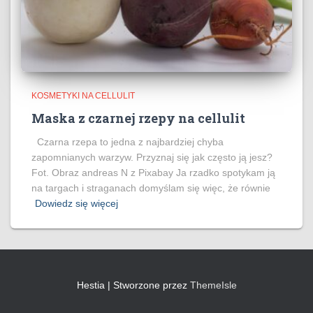
KOSMETYKI NA CELLULIT
Maska z czarnej rzepy na cellulit
Czarna rzepa to jedna z najbardziej chyba
zapomnianych warzyw. Przyznaj się jak często ją jesz?
Fot. Obraz andreas N z Pixabay Ja rzadko spotykam ją
na targach i straganach domyślam się więc, że równie
Dowiedz się więcej
Hestia | Stworzone przez
ThemeIsle