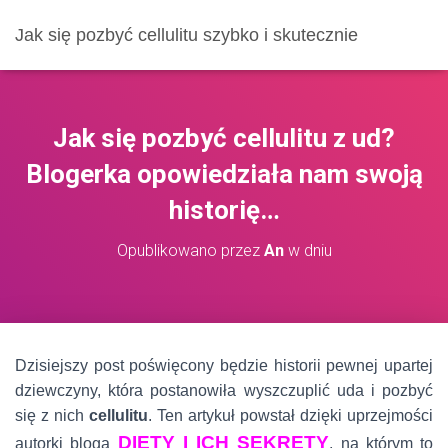
Jak się pozbyć cellulitu szybko i skutecznie
Jak się pozbyć cellulitu z ud?
Blogerka opowiedziała nam swoją
historię…
Opublikowano przez
An
w dniu
Dzisiejszy post poświęcony będzie historii pewnej upartej
dziewczyny, która postanowiła wyszczuplić uda i pozbyć
się z nich
cellulitu
. Ten artykuł powstał dzięki uprzejmości
DIETY I ICH SEKRETY
autorki bloga
, na którym to