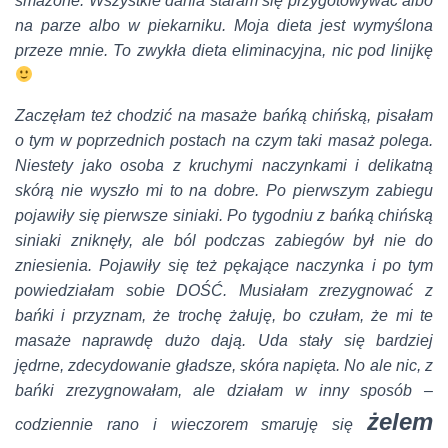
smażone. Wszystkie dania staram się przygotowywać albo
na parze albo w piekarniku. Moja dieta jest wymyślona
przeze mnie. To zwykła dieta eliminacyjna, nic pod linijkę
Zaczęłam też chodzić na masaże bańką chińską, pisałam
o tym w poprzednich postach na czym taki masaż polega.
Niestety jako osoba z kruchymi naczynkami i delikatną
skórą nie wyszło mi to na dobre. Po pierwszym zabiegu
pojawiły się pierwsze siniaki. Po tygodniu z bańką chińską
siniaki zniknęły, ale ból podczas zabiegów był nie do
zniesienia. Pojawiły się też pękające naczynka i po tym
powiedziałam sobie DOŚĆ. Musiałam zrezygnować z
bańki i przyznam, że trochę żałuję, bo czułam, że mi te
masaże naprawdę dużo dają. Uda stały się bardziej
jędrne, zdecydowanie gładsze, skóra napięta. No ale nic, z
bańki zrezygnowałam, ale działam w inny sposób –
żelem
codziennie rano i wieczorem smaruję się