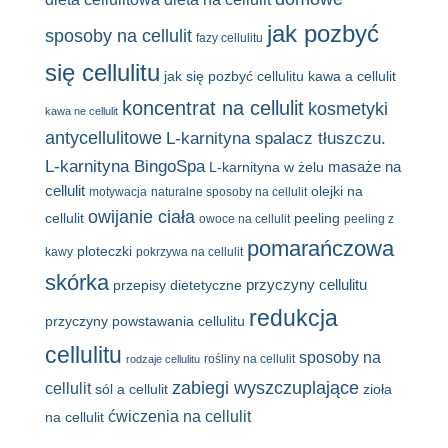
jak pozbyć
sposoby na cellulit
fazy cellulitu
się cellulitu
jak się pozbyć cellulitu
kawa a cellulit
koncentrat na cellulit
kosmetyki
kawa ne cellulit
antycellulitowe
L-karnityna spalacz tłuszczu.
L-karnityna BingoSpa
masaże na
L-karnityna w żelu
cellulit
olejki na
motywacja
naturalne sposoby na cellulit
owijanie ciała
cellulit
peeling
owoce na cellulit
peeling z
pomarańczowa
ploteczki
kawy
pokrzywa na cellulit
skórka
przyczyny cellulitu
przepisy dietetyczne
redukcja
przyczyny powstawania cellulitu
cellulitu
sposoby na
rośliny na cellulit
rodzaje cellulitu
zabiegi wyszczuplające
cellulit
sól a cellulit
zioła
ćwiczenia na cellulit
na cellulit