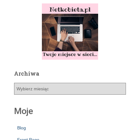
Archiwa
A
r
c
h
Moje
i
w
a
Blog
Front Page