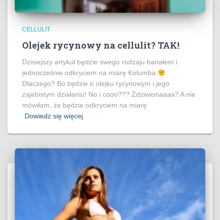
CELLULIT
Olejek rycynowy na cellulit? TAK!
Dzisiejszy artykuł będzie swego rodzaju banałem i
jednocześnie odkryciem na miarę Kolumba
Dlaczego? Bo będzie o olejku rycynowym i jego
zajebistym działaniu! No i cooo??? Zdziwionaaaa? A nie
mówiłam, że będzie odkryciem na miarę
Dowiedz się więcej