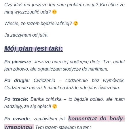
Czy ktoś ma jeszcze ten sam problem co ja?
Kto chce ze
mną wyszczuplić uda?
Wiecie, że razem będzie raźniej?
Ja zaczynam od jutra.
Mój plan jest taki:
Po pierwsze:
Jeszcze bardziej podkręcę dietę. Tzn. nadal
jem zdrowo, ale ograniczam słodycze do minimum.
Po drugie:
Ćwiczenia – codziennie bez wymówek.
Codziennie masaż 5 minut na każde udo plus ćwiczenia.
Po trzecie:
Bańka chińska – to będzie bolało, ale mam
nadzieję, że się opłaci!
koncentrat do body-
Po czwarte:
zamówiłam już
wrappingu
.
Tym razem stawiam na ten: